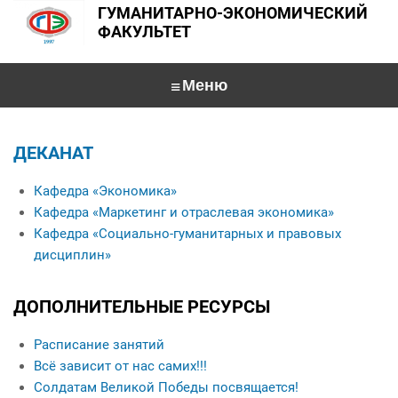
ГУМАНИТАРНО-ЭКОНОМИЧЕСКИЙ
ФАКУЛЬТЕТ
Главная
ДЕКАНАТ
О факультете
Кафедра «Экономика»
Специальности
Деканат
Кафедра «Маркетинг и отраслевая экономика»
Кафедра «Экономика»
Кафедра «Социально-гуманитарных и правовых
Абитуриентам
дисциплин»
Кафедра «Маркетинг и отраслевая экономика»
Студентам
Интервью с заведующими кафедрами
Кафедра «Социально-гуманитарных и правовых дисциплин»
ДОПОЛНИТЕЛЬНЫЕ РЕСУРСЫ
Общежитие
Именные стипендиаты
Конференции
Учебная работа
Специальности
Данные о выпускниках
Расписание занятий
Перечень специализированных модулей по выбору студента по социально-
For foreign applicants
Университетские субботы
Контакты
гуманитарным дисциплинам
Всё зависит от нас самих!!!
Солдатам Великой Победы посвящается!
Экскурсия по факультету
Кураторы учебных групп
Общежитие
Психология управления
Interview with a teacher