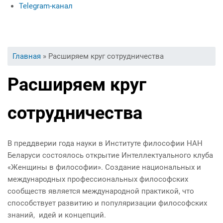
Telegram-канал
Базовые предприятия
Правила внутреннего трудового распорядка для обучающихся
Современная прикладная этика
Interview with foreign students
Абитуриентам
Философия ценностей
International students and their studying
Качественная подготовка и неограниченные возможности трудоустройства
Социология управления
Impression letters about studying at the University
Вы здесь
Главная
» Расширяем круг сотрудничества
Экономическая социология
Specialties at the faculty
Contacts for communication
Расширяем круг
сотрудничества
В преддверии года науки в Институте философии НАН
Беларуси состоялось открытие Интеллектуального клуба
«Женщины в философии». Создание национальных и
международных профессиональных философских
сообществ является международной практикой, что
способствует развитию и популяризации философских
знаний, идей и концепций.