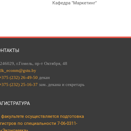
Кафедра "Маркетинг"
ОНТАКТЫ
246029, г.Гомель, пр-т Октября, 48
dk_econm@gstu.by
+375 (232) 26-49-50
декан
+375 (232) 25-16-37
зам. декана и секретарь
АГИСТРАТУРА
 факультете осуществляется подготовка
гистров по специальности 7-06-0311-
 «Экономика».