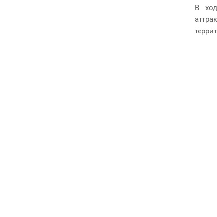
В ход
аттра
терри