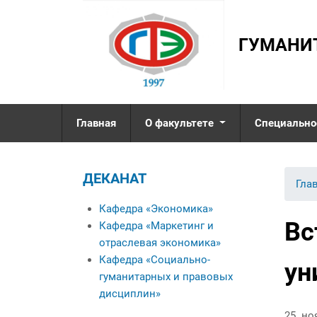
ГУМАНИ
Главная
О факультете
Специально
Деканат
ДЕКАНАТ
Кафедра «Экономика»
Вы 
Гла
Кафедра «Маркетинг и
Кафедра «Экономика»
отраслевая
Вс
Кафедра «Маркетинг и
экономика»
отраслевая экономика»
Кафедра «Социально-
Кафедра «Социально-
гуманитарных и
ун
гуманитарных и правовых
правовых дисциплин»
дисциплин»
Именные стипендиаты
25 но