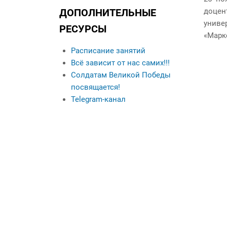
Данные о выпускниках
ДОПОЛНИТЕЛЬНЫЕ
доцен
Контакты
униве
РЕСУРСЫ
Кураторы учебных
«Марк
групп
Расписание занятий
Всё зависит от нас самих!!!
Солдатам Великой Победы
посвящается!
Telegram-канал