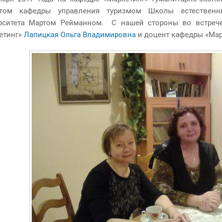
для обучающихся
Базовые предприятия
том кафедры управления туризмом Школы естественн
Абитуриентам
рситета Мартом Рейманном. С нашей стороны во встреч
Качественная
етинг»
Лапицкая Ольга Владимировна
и доцент кафедры «Ма
подготовка и
неограниченные
возможности
трудоустройства