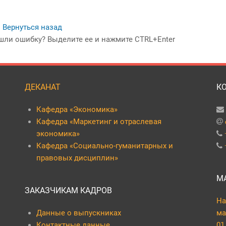
 Вернуться назад
шли ошибку? Выделите ее и нажмите CTRL+Enter
ДЕКАНАТ
К
Кафедра «Экономика»
Кафедра «Маркетинг и отраслевая
экономика»
Кафедра «Социально-гуманитарных и
правовых дисциплин»
М
ЗАКАЗЧИКАМ КАДРОВ
На
Данные о выпускниках
ма
Контактные данные
01