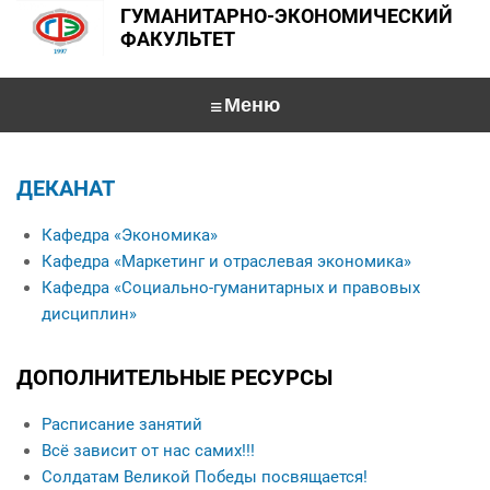
ГУМАНИТАРНО-ЭКОНОМИЧЕСКИЙ
ФАКУЛЬТЕТ
Главная
ДЕКАНАТ
О факультете
Кафедра «Экономика»
Специальности
Деканат
Кафедра «Маркетинг и отраслевая экономика»
Кафедра «Экономика»
Кафедра «Социально-гуманитарных и правовых
Абитуриентам
дисциплин»
Кафедра «Маркетинг и отраслевая экономика»
Студентам
Интервью с заведующими кафедрами
Кафедра «Социально-гуманитарных и правовых дисциплин»
ДОПОЛНИТЕЛЬНЫЕ РЕСУРСЫ
Общежитие
Именные стипендиаты
Конференции
Учебная работа
Специальности
Данные о выпускниках
Расписание занятий
Перечень специализированных модулей по выбору студента по социально-
For foreign applicants
Университетские субботы
Контакты
гуманитарным дисциплинам
Всё зависит от нас самих!!!
Солдатам Великой Победы посвящается!
Экскурсия по факультету
Кураторы учебных групп
Общежитие
Психология управления
Interview with a teacher