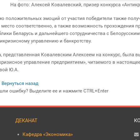
На фото: Алексей Ковалевский, призер конкурса
«
Антикр
о положительных эмоций от участия победители также получил
е место соответственно, а также возможность прохождения п
блики Беларусь и дальнейшего сотрудничества с Белорусск
тикризисному управлению и банкротству.
а, представленная Ковалевским Алексеем на конкурс, была в
кризисное управление предприятием», читаемого в настоящее
вой Ю.А.
 Вернуться назад
шли ошибку? Выделите ее и нажмите CTRL+Enter
ДЕКАНАТ
К
Кафедра «Экономика»