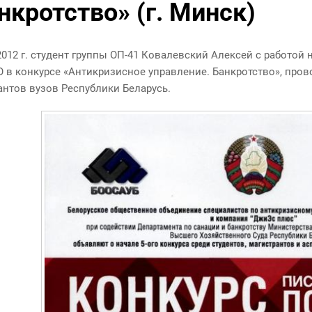
для обучающихся
нкротство» (г. Минск)
Базовые предприятия
Абитуриентам
Качественная
2012 г. студент группы ОП-41 Ковалевский Алексей с работой 
подготовка и
 в конкурсе
«
Антикризисное управление. Банкротство», пров
неограниченные
антов вузов Республики Беларусь.
возможности
трудоустройства