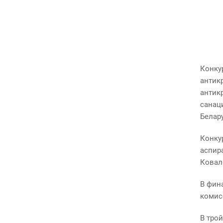
Конку
антик
антик
санац
Белару
Конкур
аспир
Ковал
В фин
комис
В тро