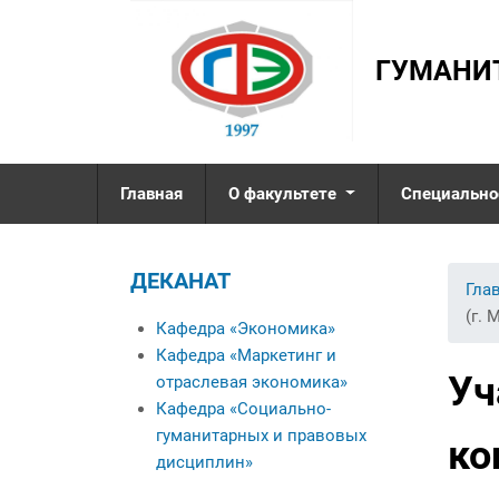
ГУМАНИ
Главная
О факультете
Специально
Деканат
ДЕКАНАТ
Кафедра «Экономика»
Вы 
Гла
Кафедра «Маркетинг и
(г. 
Кафедра «Экономика»
отраслевая
Кафедра «Маркетинг и
экономика»
Уч
отраслевая экономика»
Кафедра «Социально-
Кафедра «Социально-
гуманитарных и
гуманитарных и правовых
правовых дисциплин»
ко
дисциплин»
Именные стипендиаты