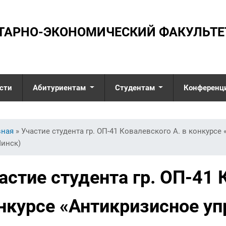
ТАРНО-ЭКОНОМИЧЕСКИЙ ФАКУЛЬТЕ
сти
Абитуриентам
Студентам
Конференц
Интервью с
Учебная работа
заведующими
Псих
здесь
Перечень
кафедрами
вная
» Участие студента гр. ОП-41 Ковалевского А. в конкурсе
специализированных
Совр
Минск)
Общежитие
модулей по выбору
прик
студента по социально-
Специальности
гуманитарным
Фило
астие студента гр. ОП-41 
дисциплинам
Университетские
Соци
субботы
Общежитие
упра
нкурсе «Антикризисное уп
Экскурсия по
Правила внутреннего
Экон
факультету
трудового распорядка
соци