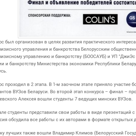
рс был организован в целях развития практического интерес
ризисного управления и банкротства Белорусским обществе
ризисному управлению и банкротству
(
БООСАУБ) и УП "ДжиЭс 
ии и банкротству Министерства экономики Республики Белару
сь.
с проходил в 2 этапа. В 1-м заочном этапе приняло участие б
антов ВУЗов Беларуси. Во второй этап конкурса – финал – пр
евского Алексея вошли студенты 7 ведущих минских ВУЗов.
але студенты представили свои работы в виде презентаций с 
сия обсудила все работы с их авторами в формате открытых 
йку лучших также вошли Владимир Климов
(
Белорусский Госу