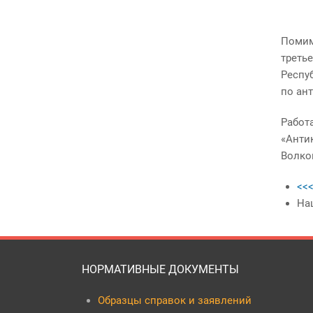
Помим
треть
Респу
по ан
Работ
«
Анти
Волко
<<<
На
НОРМАТИВНЫЕ ДОКУМЕНТЫ
Образцы справок и заявлений