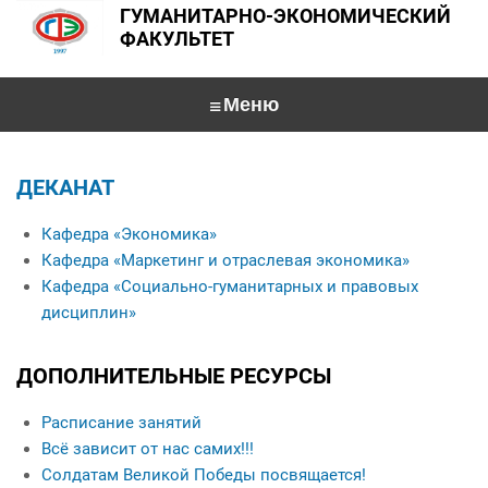
ГУМАНИТАРНО-ЭКОНОМИЧЕСКИЙ
ФАКУЛЬТЕТ
Главная
ДЕКАНАТ
О факультете
Кафедра «Экономика»
Специальности
Деканат
Кафедра «Маркетинг и отраслевая экономика»
Кафедра «Экономика»
Кафедра «Социально-гуманитарных и правовых
Абитуриентам
дисциплин»
Кафедра «Маркетинг и отраслевая экономика»
Студентам
Интервью с заведующими кафедрами
Кафедра «Социально-гуманитарных и правовых дисциплин»
ДОПОЛНИТЕЛЬНЫЕ РЕСУРСЫ
Общежитие
Именные стипендиаты
Конференции
Учебная работа
Специальности
Данные о выпускниках
Расписание занятий
Перечень специализированных модулей по выбору студента по социально-
For foreign applicants
Университетские субботы
Контакты
гуманитарным дисциплинам
Всё зависит от нас самих!!!
Солдатам Великой Победы посвящается!
Экскурсия по факультету
Кураторы учебных групп
Общежитие
Психология управления
Interview with a teacher