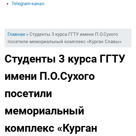
Telegram-канал
Базовые предприятия
Правила внутреннего трудового распорядка для обучающихся
Современная прикладная этика
Interview with foreign students
Абитуриентам
Философия ценностей
International students and their studying
Качественная подготовка и неограниченные возможности трудоустройства
Социология управления
Impression letters about studying at the University
Вы здесь
Главная
» Студенты 3 курса ГГТУ имени П.О.Сухого
Экономическая социология
Specialties at the faculty
посетили мемориальный комплекс «Курган Славы»
Contacts for communication
Студенты 3 курса ГГТУ
имени П.О.Сухого
посетили
мемориальный
комплекс «Курган