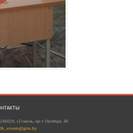
ОНТАКТЫ
246029, г.Гомель, пр-т Октября, 48
dk_econm@gstu.by