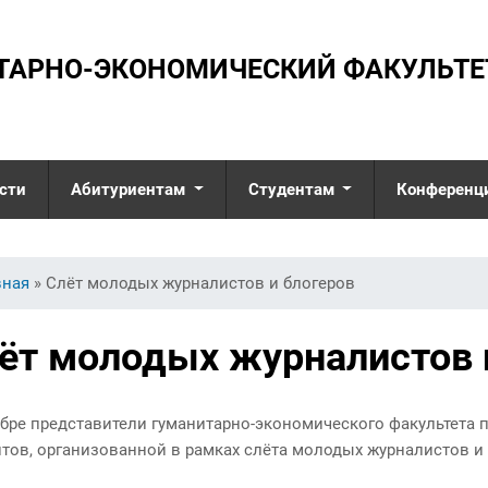
ТАРНО-ЭКОНОМИЧЕСКИЙ ФАКУЛЬТЕ
сти
Абитуриентам
Студентам
Конференц
Интервью с
Учебная работа
заведующими
Псих
здесь
Перечень
кафедрами
вная
» Слёт молодых журналистов и блогеров
специализированных
Совр
Общежитие
модулей по выбору
прик
студента по социально-
ёт молодых журналистов 
Специальности
гуманитарным
Фило
дисциплинам
Университетские
Соци
субботы
Общежитие
упра
абре представители гуманитарно-экономического факультета п
Экскурсия по
Правила внутреннего
Экон
нтов, организованной в рамках слёта молодых журналистов и 
факультету
трудового распорядка
соци