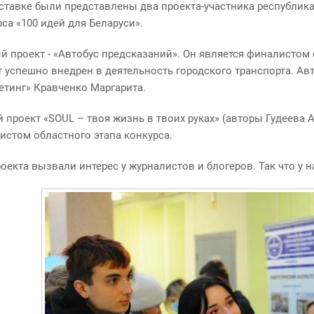
для обучающихся
Базовые предприятия
ставке были представлены два проекта-участника республи
са «100 идей для Беларуси».
Абитуриентам
Качественная
й проект - «Автобус предсказаний». Он является финалистом о
подготовка и
т успешно внедрен в деятельность городского транспорта. А
неограниченные
етинг» Кравченко Маргарита.
возможности
трудоустройства
 проект «SOUL – твоя жизнь в твоих руках» (авторы Гудеева А
истом областного этапа конкурса.
оекта вызвали интерес у журналистов и блогеров. Так что у 