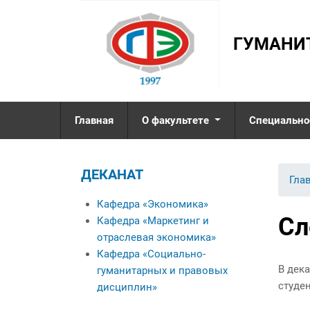
ГУМАНИ
Главная
О факультете
Специально
Деканат
ДЕКАНАТ
Кафедра «Экономика»
Вы 
Гла
Кафедра «Маркетинг и
Кафедра «Экономика»
отраслевая
Сл
Кафедра «Маркетинг и
экономика»
отраслевая экономика»
Кафедра «Социально-
Кафедра «Социально-
гуманитарных и
В дек
гуманитарных и правовых
правовых дисциплин»
студе
дисциплин»
Именные стипендиаты