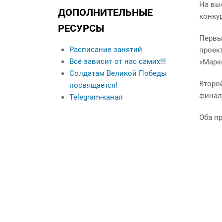
Данные о выпускниках
На вы
ДОПОЛНИТЕЛЬНЫЕ
конкур
Контакты
РЕСУРСЫ
Кураторы учебных
Первы
групп
Расписание занятий
проек
Всё зависит от нас самих!!!
«Марк
Солдатам Великой Победы
Второй
посвящается!
финал
Telegram-канал
Оба пр