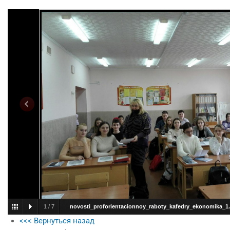
1
/
7
novosti_proforientacionnoy_raboty_kafedry_ekonomika_1.
<<< Вернуться назад