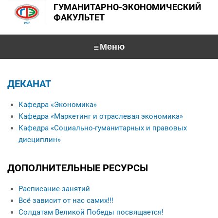
ГУМАНИТАРНО-ЭКОНОМИЧЕСКИЙ
ФАКУЛЬТЕТ
Главная
ДЕКАНАТ
О факультете
Кафедра «Экономика»
Специальности
Деканат
Кафедра «Маркетинг и отраслевая экономика»
Кафедра «Экономика»
Кафедра «Социально-гуманитарных и правовых
Абитуриентам
дисциплин»
Кафедра «Маркетинг и отраслевая экономика»
Студентам
Интервью с заведующими кафедрами
Кафедра «Социально-гуманитарных и правовых дисциплин»
ДОПОЛНИТЕЛЬНЫЕ РЕСУРСЫ
Общежитие
Именные стипендиаты
Конференции
Учебная работа
Специальности
Данные о выпускниках
Расписание занятий
Перечень специализированных модулей по выбору студента по социально-
For foreign applicants
Университетские субботы
Контакты
гуманитарным дисциплинам
Всё зависит от нас самих!!!
Солдатам Великой Победы посвящается!
Экскурсия по факультету
Кураторы учебных групп
Общежитие
Психология управления
Interview with a teacher