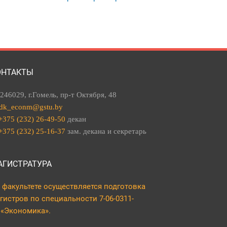
ОНТАКТЫ
246029, г.Гомель, пр-т Октября, 48
dk_econm@gstu.by
+375 (232) 26-49-50
декан
+375 (232) 25-16-37
зам. декана и секретарь
АГИСТРАТУРА
 факультете осуществляется подготовка
гистров по специальности 7-06-0311-
 «Экономика».