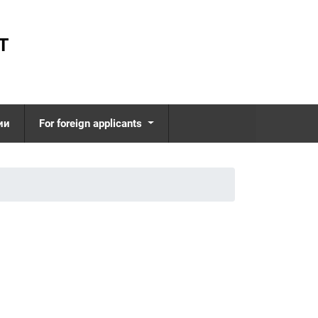
Т
ии
For foreign applicants
Interview with a teacher
ология управления
Interview with foreign
students
еменная
ладная этика
International students
and their studying
софия ценностей
Impression letters about
ология
studying at the University
вления
Specialties at the faculty
омическая
ология
Contacts for