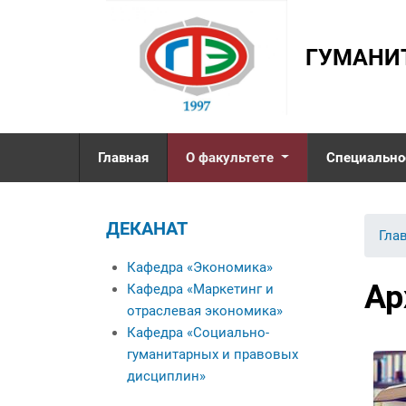
ГУМАНИ
Главная
О факультете
Специально
Деканат
ДЕКАНАТ
Кафедра «Экономика»
Вы 
Гла
Кафедра «Маркетинг и
Кафедра «Экономика»
отраслевая
Ар
Кафедра «Маркетинг и
экономика»
отраслевая экономика»
Кафедра «Социально-
Кафедра «Социально-
гуманитарных и
гуманитарных и правовых
правовых дисциплин»
дисциплин»
Именные стипендиаты