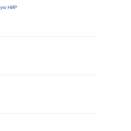
шую НИР