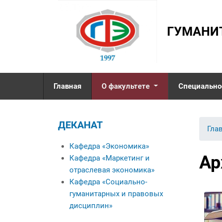
ГУМАНИ
Главная
О факультете
Специально
Деканат
ДЕКАНАТ
Кафедра «Экономика»
Вы 
Гла
Кафедра «Маркетинг и
Кафедра «Экономика»
отраслевая
Ар
Кафедра «Маркетинг и
экономика»
отраслевая экономика»
Кафедра «Социально-
Кафедра «Социально-
гуманитарных и
гуманитарных и правовых
правовых дисциплин»
дисциплин»
Именные стипендиаты