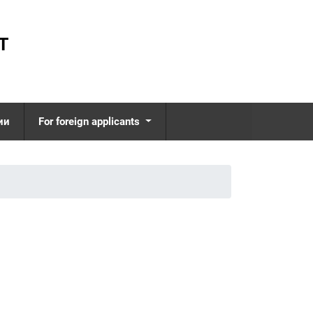
Т
ии
For foreign applicants
Interview with a teacher
ология управления
Interview with foreign
students
еменная
ладная этика
International students
and their studying
софия ценностей
Impression letters about
ология
studying at the University
вления
Specialties at the faculty
омическая
ология
Contacts for