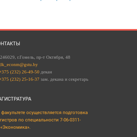
ОНТАКТЫ
246029, г.Гомель, пр-т Октября, 48
dk_econm@gstu.by
+375 (232) 26-49-50
декан
+375 (232) 25-16-37
зам. декана и секретарь
АГИСТРАТУРА
 факультете осуществляется подготовка
гистров по специальности 7-06-0311-
 «Экономика».